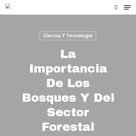
Men
Skip
search
to
main
content
Ciencia Y Tecnología
La
Importancia
De Los
Bosques Y Del
Sector
Forestal